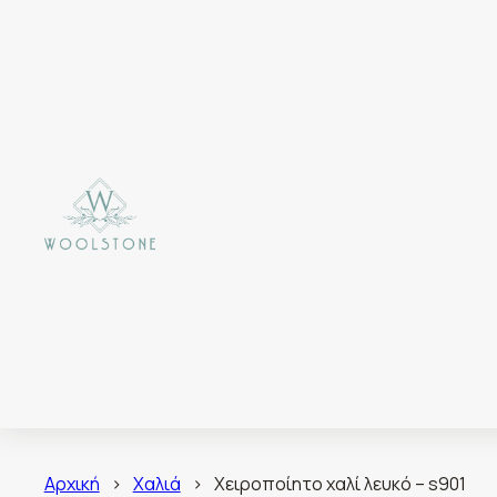
Αρχική
>
Χαλιά
>
Χειροποίητο χαλί λευκό – s901