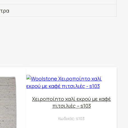
έτρα
Χειροποίητο χαλί εκρού με καφέ
πιτσιλιές – s103
Κωδικός:
s103