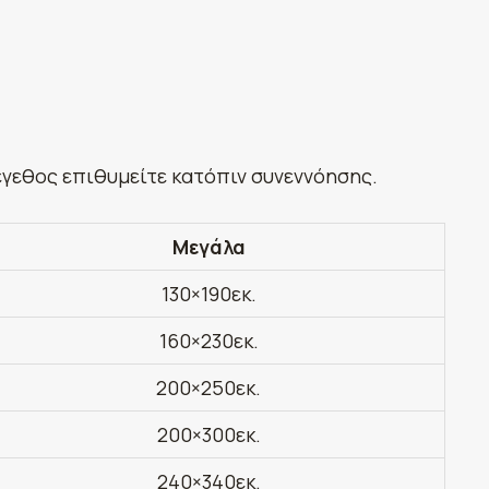
έγεθος επιθυμείτε κατόπιν συνεννόησης.
Μεγάλα
130×190εκ.
160×230εκ.
200×250εκ.
200×300εκ.
240×340εκ.