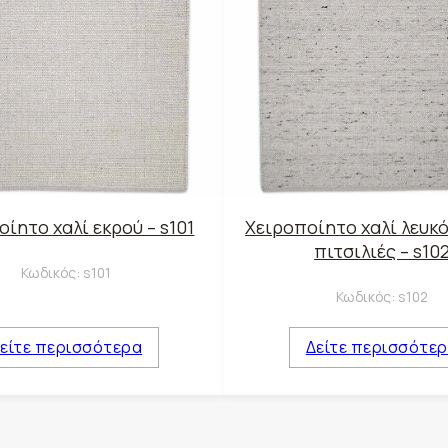
ίητο χαλί εκρού – s101
Χειροποίητο χαλί λευκό
πιτσιλιές – s10
Κωδικός:
s101
Κωδικός:
s102
είτε περισσότερα
Δείτε περισσότε