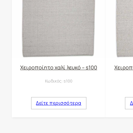
Χειροποίητο χαλί λευκό – s100
Χειροπο
Κωδικός:
s100
Δείτε περισσότερα
Δ