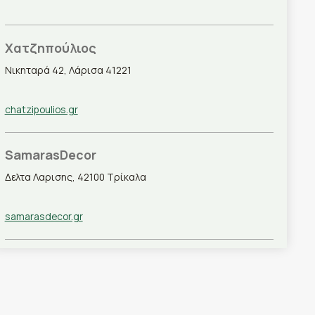
Χατζηπούλιος
Νικηταρά 42, Λάρισα 41221
chatzipoulios.gr
SamarasDecor
Δελτα Λαρισης, 42100 Τρίκαλα
samarasdecor.gr
Leptourgidis Carpet
Τσιμισκή 22, Ξάνθη 67100