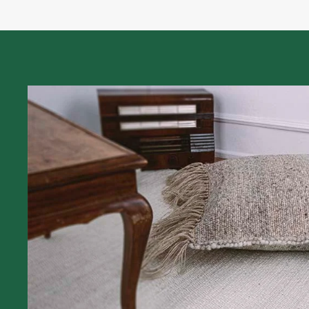
Β.Αντωνιάδου 13, 16233 Βύρωνας
reizidisrugs.gr
Houseconcept
Αλέκου Παναγούλη 33β, 14231 Νέα Ιωνια
halihali.gr
inspiredeco.gr
RoyalCarpet (Χαλάνδρι)
Λ.Κηφισίας 360Α, Χαλάνδρι
royalcarpet.gr