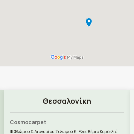
Θεσσαλονίκη
Cosmocarpet
Φ.Φλώρου & Διονυσίου Σολωμού 6, Ελευθέριο Κορδελιό