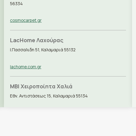
56334
cosmocarpet.gr
LacHome Λαχούρας
Ι.Πασσαλιδη 51, Καλαμαριά 55132
lachome.com.gr
MBI Χειροποίητα Χαλιά
Εθν. Αντιστάσεως 15, Καλαμαριά 55134
mbi.gr
RoyalCarpet (Κέντρο)