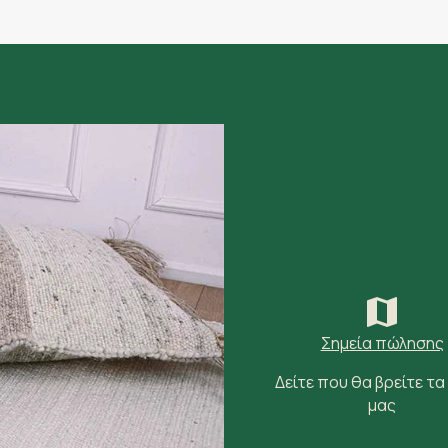
Π.Μελά 5 με Μητροπόλεως Κέντρο Θεσσαλονίκης
royalcarpet.gr
RoyalCarpet (Καλαμαριά)
Ανδιανουπόλεως 8, Καλαμαριά
royalcarpet.gr
Σημεία πώλησης
Δείτε που θα βρείτε τα
μας