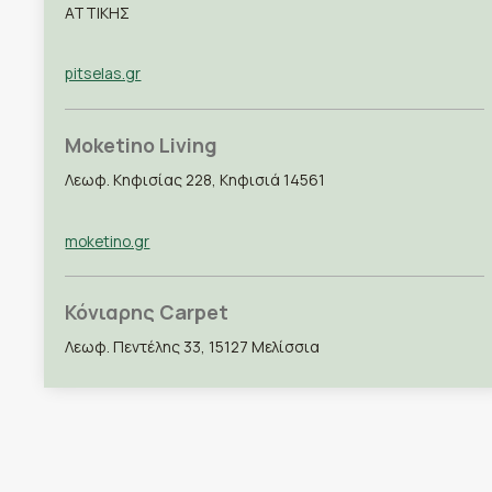
ΑΤΤΙΚΗΣ
pitselas.gr
Moketino Living
Λεωφ. Κηφισίας 228, Κηφισιά 14561
moketino.gr
Κόνιαρης Carpet
Λεωφ. Πεντέλης 33, 15127 Μελίσσια
koniaris.gr
Ρεϊζίδης