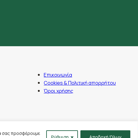
Ταχριτζίδης
Γέφυρα Πατρών Κλάους, 26500, Πάτρα
Επικοινωνία
Cookies & Πολιτική απορρήτου
Όροι χρήσης
να σας προσφέρουμε
Ρύθμιση
Αποδοχή Όλων