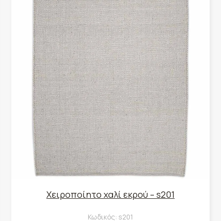
Χειροποίητο χαλί εκρού – s201
Κωδικός:
s201