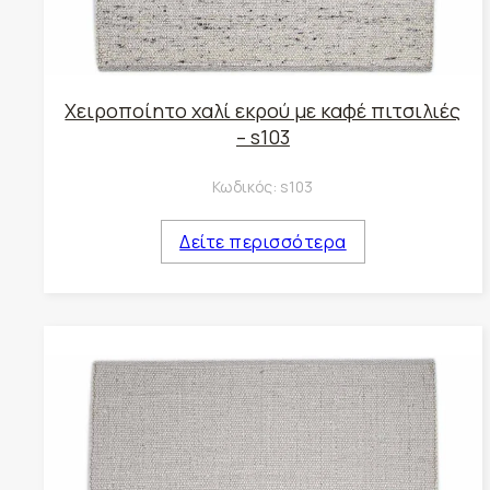
Χειροποίητο χαλί εκρού με καφέ πιτσιλιές
– s103
Κωδικός:
s103
Δείτε περισσότερα