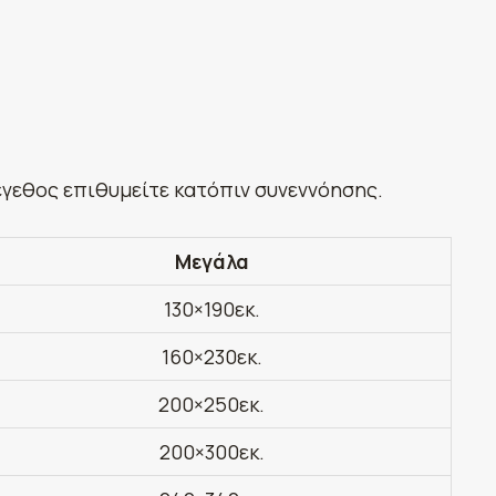
έγεθος επιθυμείτε κατόπιν συνεννόησης.
Μεγάλα
130×190εκ.
160×230εκ.
200×250εκ.
200×300εκ.