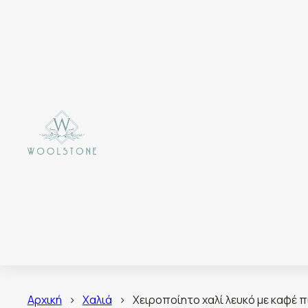
Αρχική
>
Χαλιά
>
Χειροποίητο χαλί λευκό με καφέ πι