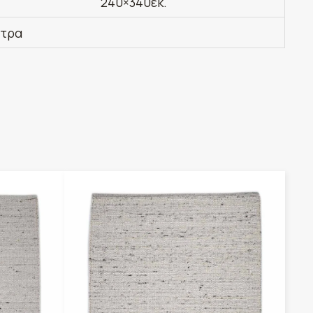
240×340εκ.
έτρα