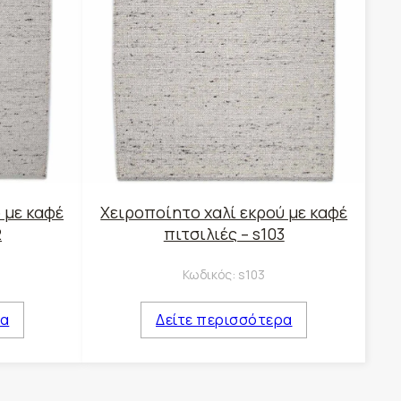
 με καφέ
Χειροποίητο χαλί εκρού με καφέ
2
πιτσιλιές – s103
Κωδικός:
s103
ρα
Δείτε περισσότερα