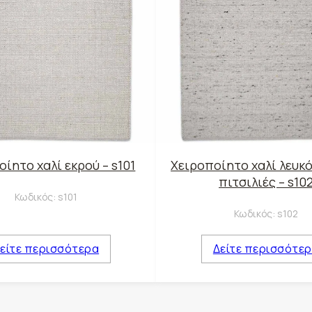
ίητο χαλί εκρού – s101
Χειροποίητο χαλί λευκό
πιτσιλιές – s10
Κωδικός:
s101
Κωδικός:
s102
είτε περισσότερα
Δείτε περισσότε