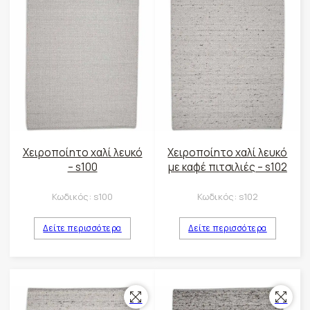
Χειροποίητο χαλί λευκό
Χειροποίητο χαλί λευκό
– s100
με καφέ πιτσιλιές – s102
Κωδικός:
s100
Κωδικός:
s102
Δείτε περισσότερα
Δείτε περισσότερα