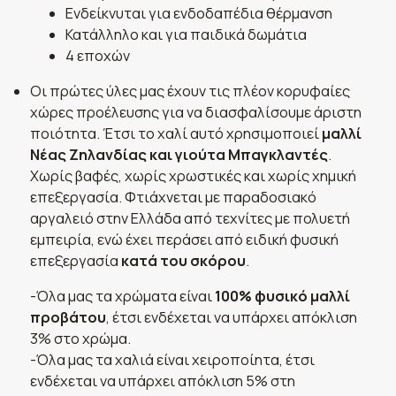
Ενδείκνυται για ενδοδαπέδια θέρμανση
Κατάλληλο και για παιδικά δωμάτια
4 εποχών
Οι πρώτες ύλες μας έχουν τις πλέον κορυφαίες
χώρες προέλευσης για να διασφαλίσουμε άριστη
ποιότητα. Έτσι το χαλί αυτό χρησιμοποιεί
μαλλί
Νέας Ζηλανδίας και γιούτα Μπαγκλαντές
.
Χωρίς βαφές, χωρίς χρωστικές και χωρίς χημική
επεξεργασία. Φτιάχνεται με παραδοσιακό
αργαλειό στην Ελλάδα από τεχνίτες με πολυετή
εμπειρία, ενώ έχει περάσει από ειδική φυσική
επεξεργασία
κατά του σκόρου
.
-Όλα μας τα χρώματα είναι
100% φυσικό μαλλί
προβάτου
, έτσι ενδέχεται να υπάρχει απόκλιση
3% στο χρώμα.
-Όλα μας τα χαλιά είναι χειροποίητα, έτσι
ενδέχεται να υπάρχει απόκλιση 5% στη