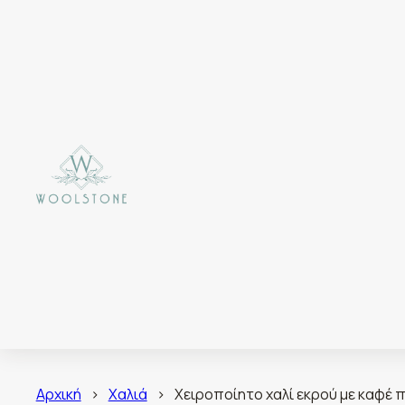
Αρχική
>
Χαλιά
>
Χειροποίητο χαλί εκρού με καφέ π