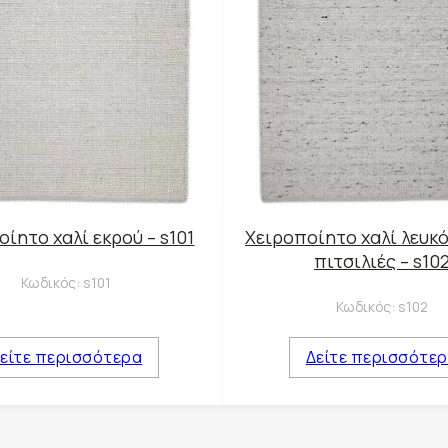
ίητο χαλί εκρού – s101
Χειροποίητο χαλί λευκό
πιτσιλιές – s10
Κωδικός:
s101
Κωδικός:
s102
είτε περισσότερα
Δείτε περισσότε