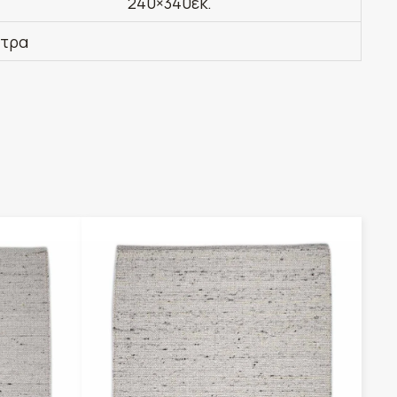
240×340εκ.
έτρα