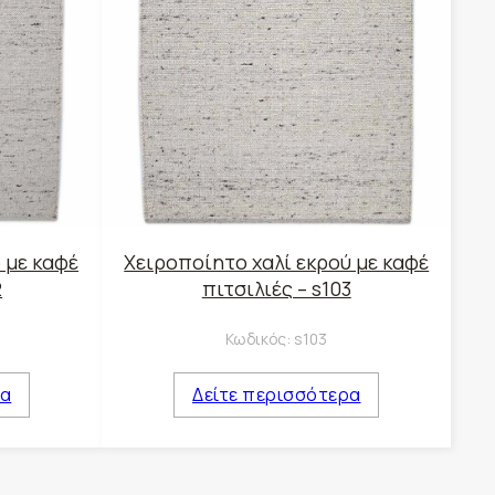
 με καφέ
Χειροποίητο χαλί εκρού με καφέ
2
πιτσιλιές – s103
Κωδικός:
s103
ρα
Δείτε περισσότερα