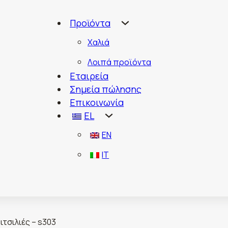
Προϊόντα
Χαλιά
Λοιπά προϊόντα
Εταιρεία
Σημεία πώλησης
Επικοινωνία
EL
EN
IT
ιτσιλιές – s303