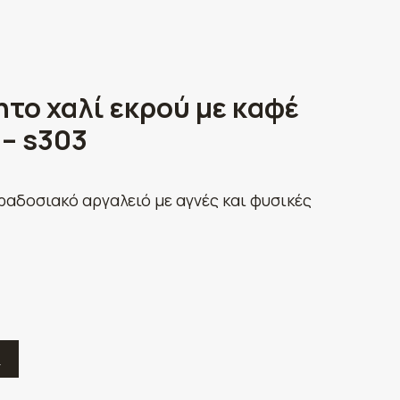
το χαλί εκρού με καφέ
 – s303
ραδοσιακό αργαλειό με αγνές και φυσικές
Ε