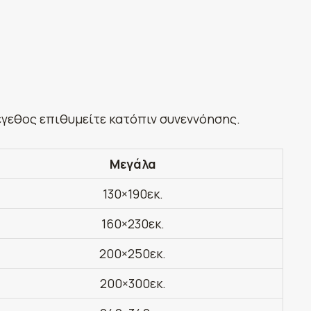
έγεθος επιθυμείτε κατόπιν συνεννόησης.
Μεγάλα
130×190εκ.
160×230εκ.
200×250εκ.
200×300εκ.