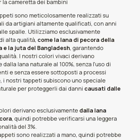
r la cameretta dei bambini
tappeti sono meticolosamente realizzati su
ali da artigiani altamente qualificati, con anni
alle spalle. Utilizziamo esclusivamente
i alta qualità,
come la lana di pecora della
 e la juta del Bangladesh
, garantendo
ualità. I nostri colori vivaci derivano
dalla lana naturale al 100%, senza l'uso di
enti e senza essere sottoposti a processi
e, i nostri tappeti subiscono uno speciale
turale per proteggerli dai danni
causati dalle
 colori derivano esclusivamente
dalla lana
ecora
, quindi potrebbe verificarsi una leggera
onalità del 3%.
 tappeti sono realizzati a mano, quindi potrebbe