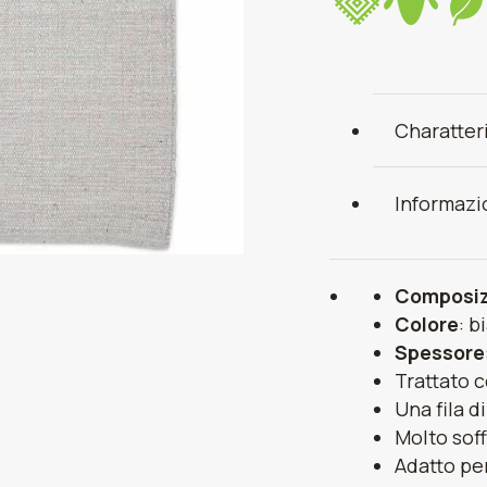
Charatter
Informazi
Composiz
Colore
: b
Spessore
Trattato c
Una fila d
Molto soff
Adatto pe