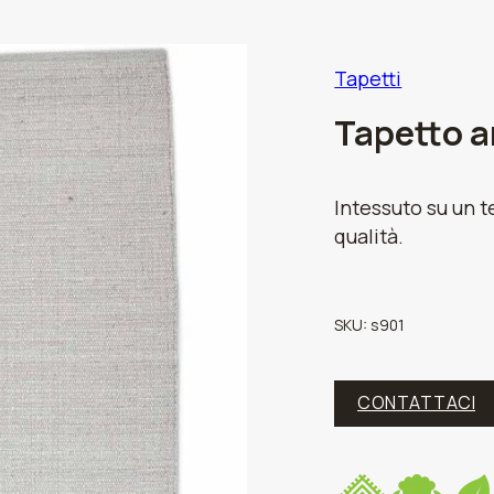
Tapetti
Tapetto a
Intessuto su un t
qualità.
SKU:
s901
CONTATTACI