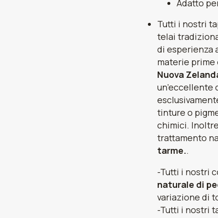
Adatto pe
Tutti i nostri 
telai tradizion
di esperienza 
materie prime d
Nuova Zelanda
un’eccellente q
esclusivamente 
tinture o pigm
chimici. Inoltr
trattamento na
tarme.
.
-Tutti i nostri
naturale di p
variazione di t
-Tutti i nostri