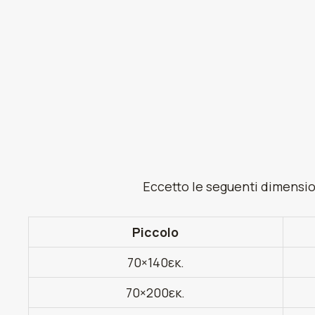
Eccetto le seguenti dimension
Piccolo
70×140εκ.
70×200εκ.