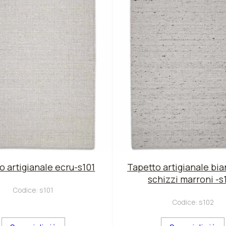
o artigianale ecru-s101
Tapetto artigianale bi
schizzi marroni -s
Codice:
s101
Codice:
s102