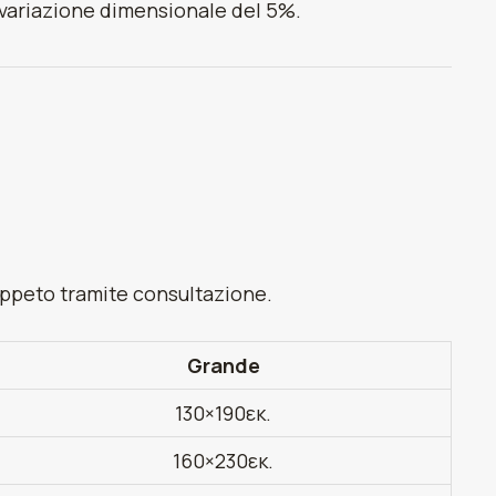
a variazione dimensionale del 5%.
tappeto tramite consultazione.
Grande
130×190εκ.
160×230εκ.