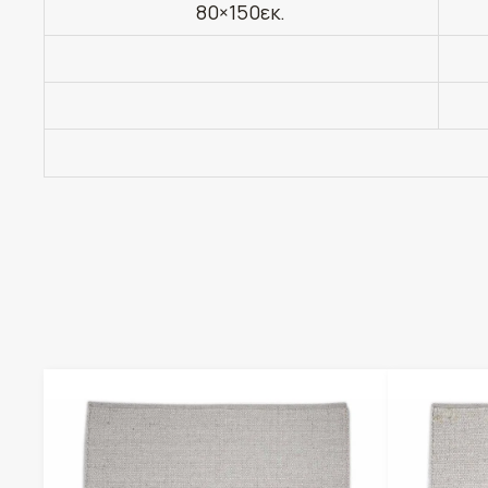
80×150εκ.