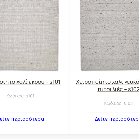
ίητο χαλί εκρού – s101
Χειροποίητο χαλί λευκό
πιτσιλιές – s10
Κωδικός:
s101
Κωδικός:
s102
είτε περισσότερα
Δείτε περισσότε