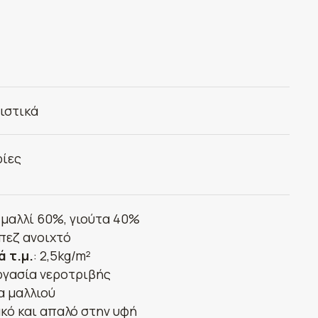
ιστικά
ίες
: μαλλί 60%, γιούτα 40%
μπεζ ανοιχτό
ά τ.μ.
: 2,5kg/m²
ργασία νεροτριβής
α μαλλιού
κό και απαλό στην υφή