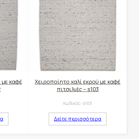
 με καφέ
Χειροποίητο χαλί εκρού με καφέ
2
πιτσιλιές – s103
Κωδικός:
s103
ρα
Δείτε περισσότερα