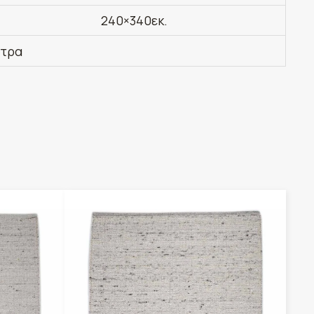
240×340εκ.
έτρα