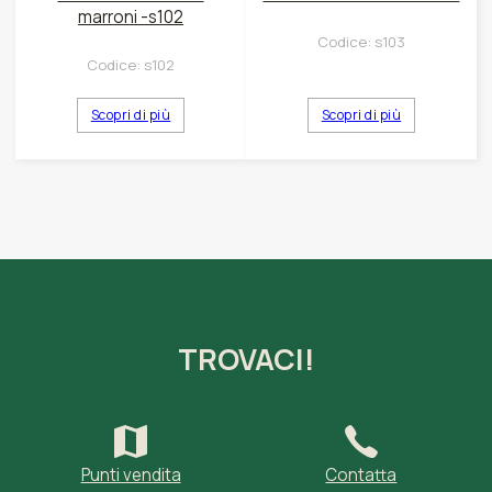
marroni -s102
Codice:
s103
Codice:
s102
Scopri di più
Scopri di più
TROVACI!
Punti vendita
Contatta