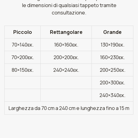
le dimensioni di qualsiasi tappeto tramite
consultazione.
Piccolo
Rettangolare
Grande
70×140εκ.
160×160εκ.
130×190εκ.
70×200εκ.
200×200εκ.
160×230εκ.
80×150εκ.
240×240εκ.
200×250εκ.
200×300εκ.
240×340εκ.
Larghezza da 70 cm a 240 cm e lunghezza fino a 15 m