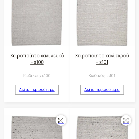
Χειροποίητο χαλί λευκό
Χειροποίητο χαλί εκρού
– s100
– s101
Κωδικός:
s100
Κωδικός:
s101
Δείτε περισσότερα
Δείτε περισσότερα