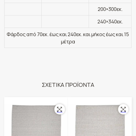
200×300εκ.
240×340εκ.
Φάρδος από 70εκ. έως και 240εκ. και μήκος έως και 15
μέτρα
ΣΧΕΤΙΚΑ ΠΡΟΪΟΝΤΑ