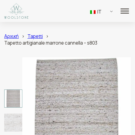
IT
Αρχική
>
Tapetti
>
Tapetto artigianale marrone cannella – s803