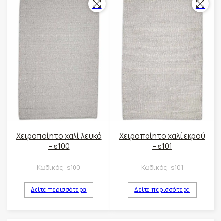
Χειροποίητο χαλί λευκό
Χειροποίητο χαλί εκρού
– s100
– s101
Κωδικός:
s100
Κωδικός:
s101
Δείτε περισσότερα
Δείτε περισσότερα