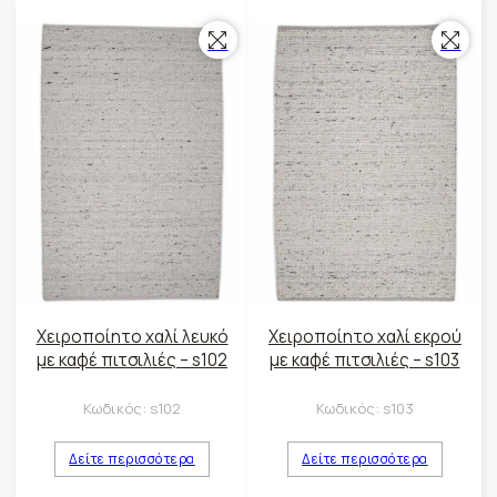
Χειροποίητο χαλί λευκό
Χειροποίητο χαλί εκρού
με καφέ πιτσιλιές – s102
με καφέ πιτσιλιές – s103
Κωδικός:
s102
Κωδικός:
s103
Δείτε περισσότερα
Δείτε περισσότερα