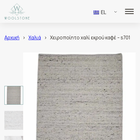
EL
Αρχική
>
Χαλιά
>
Χειροποίητο χαλί εκρού καφέ – s701