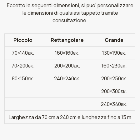
Eccetto le seguenti dimensioni, si puo’ personalizzare
le dimensioni di qualsiasi tappeto tramite
consultazione.
Piccolo
Rettangolare
Grande
70×140εκ.
160×160εκ.
130×190εκ.
70×200εκ.
200×200εκ.
160×230εκ.
80×150εκ.
240×240εκ.
200×250εκ.
200×300εκ.
240×340εκ.
Larghezza da 70 cm a 240 cm e lunghezza fino a 15 m