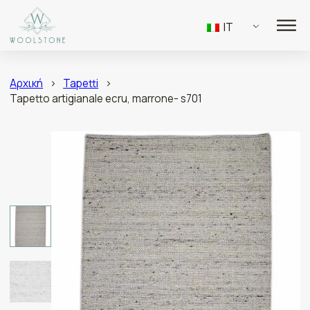
IT
Αρχική
>
Tapetti
>
Tapetto artigianale ecru, marrone- s701