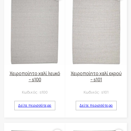
Χειροποίητο χαλί λευκό
Χειροποίητο χαλί εκρού
– s100
– s101
Κωδικός:
s100
Κωδικός:
s101
Δείτε περισσότερα
Δείτε περισσότερα