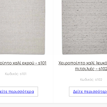
ίητο χαλί εκρού – s101
Χειροποίητο χαλί λευκό
πιτσιλιές – s10
Κωδικός:
s101
Κωδικός:
s102
είτε περισσότερα
Δείτε περισσότε