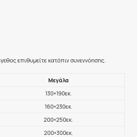
έγεθος επιθυμείτε κατόπιν συνεννόησης.
Μεγάλα
130×190εκ.
160×230εκ.
200×250εκ.
200×300εκ.