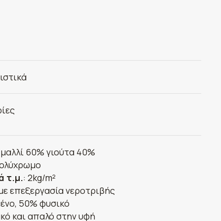
ιστικά
ίες
: μαλλί 60% γιούτα 40%
πολύχρωμο
ά τ.μ.
: 2kg/m²
με επεξεργασία νεροτριβής
ένο, 50% φυσικό
κό και απαλό στην υφή