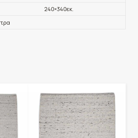
240×340εκ.
έτρα