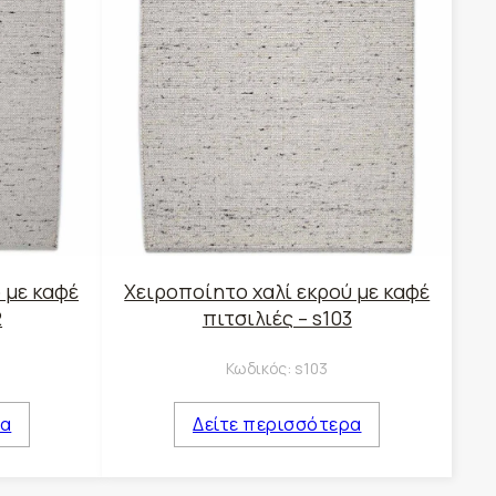
 με καφέ
Χειροποίητο χαλί εκρού με καφέ
2
πιτσιλιές – s103
Κωδικός:
s103
ρα
Δείτε περισσότερα