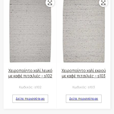
Χειροποίητο χαλί λευκό
Χειροποίητο χαλί εκρού
με καφέ πιτσιλιές – s102
με καφέ πιτσιλιές – s103
Κωδικός:
s102
Κωδικός:
s103
Δείτε περισσότερα
Δείτε περισσότερα