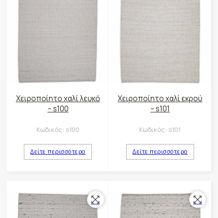
Χειροποίητο χαλί λευκό
Χειροποίητο χαλί εκρού
– s100
– s101
Κωδικός:
s100
Κωδικός:
s101
Δείτε περισσότερα
Δείτε περισσότερα