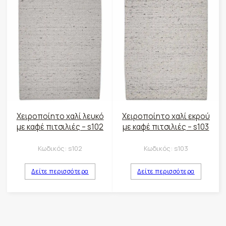
Χειροποίητο χαλί λευκό
Χειροποίητο χαλί εκρού
με καφέ πιτσιλιές – s102
με καφέ πιτσιλιές – s103
Κωδικός:
s102
Κωδικός:
s103
Δείτε περισσότερα
Δείτε περισσότερα