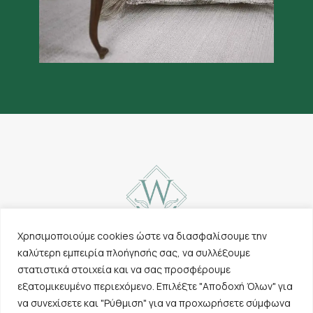
Χρησιμοποιούμε cookies ώστε να διασφαλίσουμε την
καλύτερη εμπειρία πλοήγησής σας, να συλλέξουμε
Επικοινωνία
Χαλιά
στατιστικά στοιχεία και να σας προσφέρουμε
Cookies & Πολιτική
Λοιπά προϊόντα
εξατομικευμένο περιεχόμενο. Επιλέξτε "Αποδοχή Όλων" για
απορρήτου
Εταιρεία
να συνεχίσετε και "Ρύθμιση" για να προχωρήσετε σύμφωνα
Όροι χρήσης