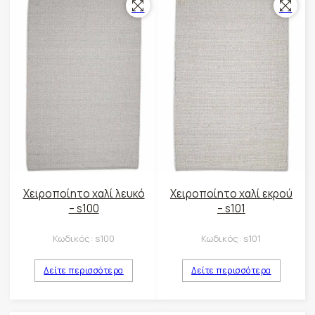
Χειροποίητο χαλί λευκό
Χειροποίητο χαλί εκρού
– s100
– s101
Κωδικός:
s100
Κωδικός:
s101
Δείτε περισσότερα
Δείτε περισσότερα