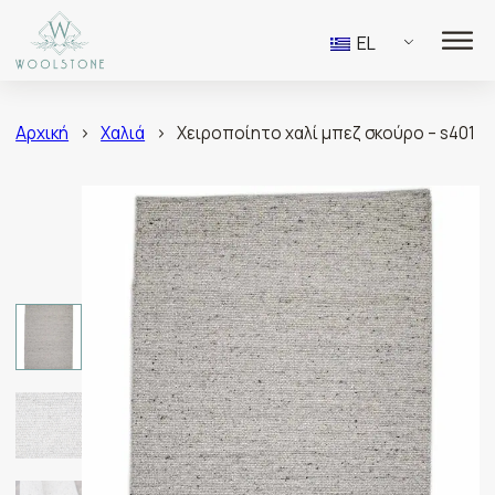
EL
Αρχική
>
Χαλιά
>
Χειροποίητο χαλί μπεζ σκούρο – s401