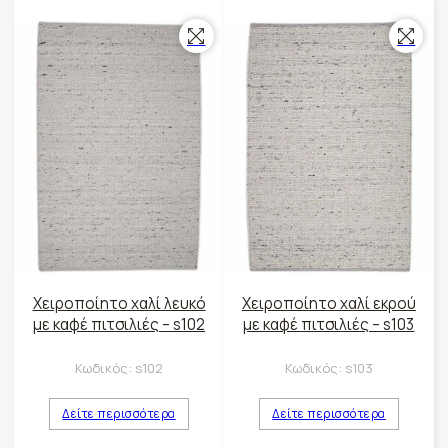
Χειροποίητο χαλί λευκό
Χειροποίητο χαλί εκρού
με καφέ πιτσιλιές – s102
με καφέ πιτσιλιές – s103
Κωδικός:
s102
Κωδικός:
s103
Δείτε περισσότερα
Δείτε περισσότερα