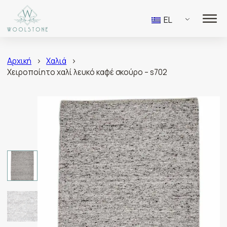
EL
Αρχική
>
Χαλιά
>
Χειροποίητο χαλί λευκό καφέ σκούρο – s702