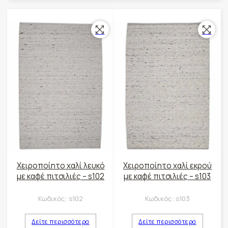
Χειροποίητο χαλί λευκό
Χειροποίητο χαλί εκρού
με καφέ πιτσιλιές – s102
με καφέ πιτσιλιές – s103
Κωδικός:
s102
Κωδικός:
s103
Δείτε περισσότερα
Δείτε περισσότερα