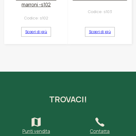
marroni -s102
Codice:
s103
Codice:
s102
Scopri di più
Scopri di più
TROVACI!
Punti vendita
Contatta