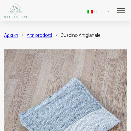
IT
Αρχική
>
Altri prodotti
>
Cuscino Artigianale