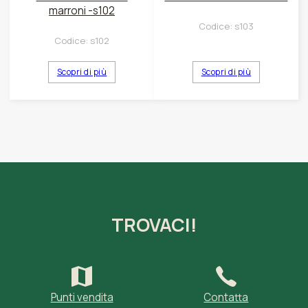
marroni -s102
Codice:
s103
Codice:
s102
Scopri di più
Scopri di più
TROVACI!
Punti vendita
Contatta