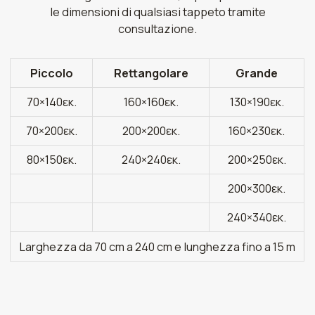
le dimensioni di qualsiasi tappeto tramite
consultazione.
Piccolo
Rettangolare
Grande
70×140εκ.
160×160εκ.
130×190εκ.
70×200εκ.
200×200εκ.
160×230εκ.
80×150εκ.
240×240εκ.
200×250εκ.
200×300εκ.
240×340εκ.
Larghezza da 70 cm a 240 cm e lunghezza fino a 15 m