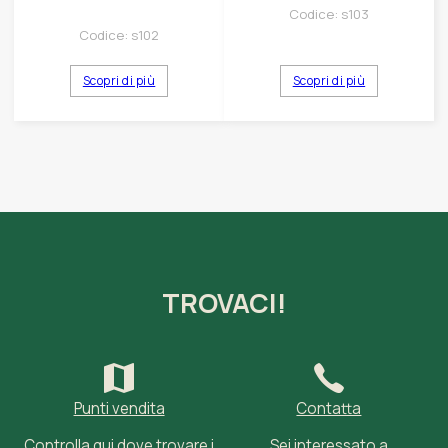
Codice:
s103
Codice:
s102
Scopri di più
Scopri di più
TROVACI!
Punti vendita
Contatta
Controlla qui dove trovare i
Sei interessato a