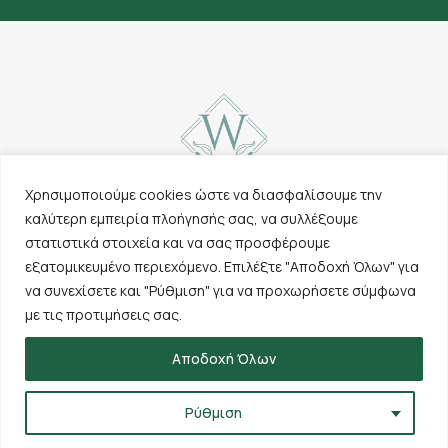
Χρησιμοποιούμε cookies ώστε να διασφαλίσουμε την
καλύτερη εμπειρία πλοήγησής σας, να συλλέξουμε
Contact
Carpets
στατιστικά στοιχεία και να σας προσφέρουμε
Cookies & Privacy
Other products
εξατομικευμένο περιεχόμενο. Επιλέξτε "Αποδοχή Όλων" για
Policy
The company
να συνεχίσετε και "Ρύθμιση" για να προχωρήσετε σύμφωνα
Terms of use
Sales points
με τις προτιμήσεις σας.
Αποδοχή Όλων
Ρύθμιση
Woolstone © 2026 | All Rights Reserved